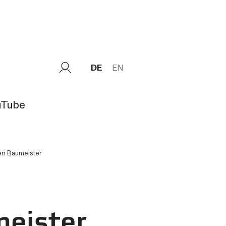
DE
EN
uTube
n Baumeister
eister