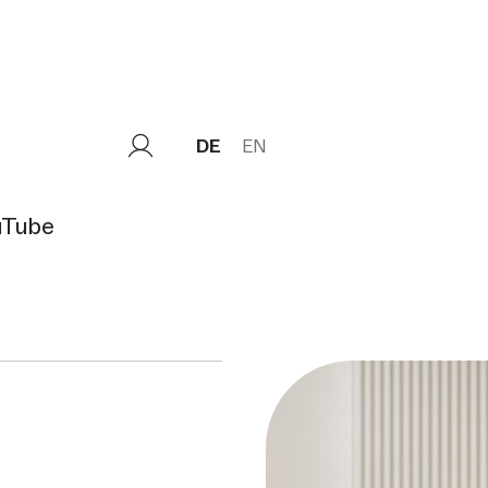
DE
EN
uTube
i