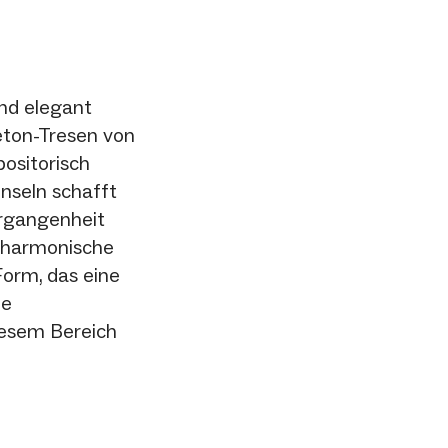
end elegant
eton-Tresen von
positorisch
nseln schafft
ergangenheit
s harmonische
Form, das eine
ie
iesem Bereich