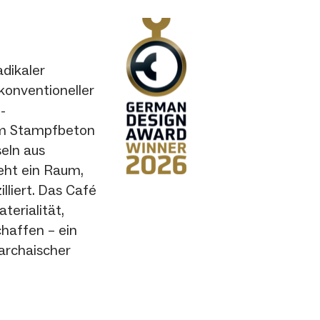
adikaler
 konventioneller
-
em Stampfbeton
seln aus
eht ein Raum,
lliert. Das Café
terialität,
haffen – ein
archaischer