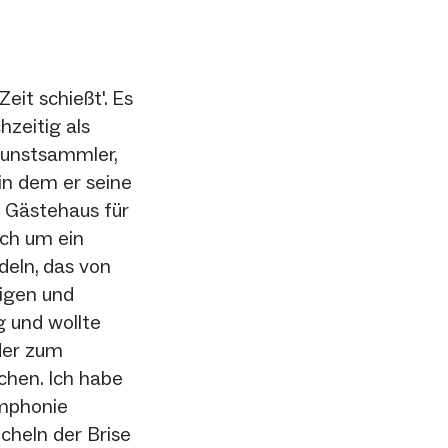
eit schießt'. Es
hzeitig als
Kunstsammler,
in dem er seine
n Gästehaus für
ich um ein
deln, das von
tigen und
 und wollte
der zum
chen. Ich habe
mphonie
cheln der Brise