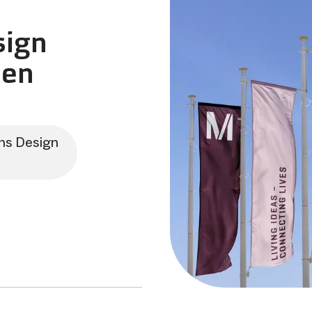
sign
hen
ns Design