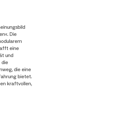
heinungsbild
n«. Die
 modularem
afft eine
tät und
 die
nweg, die eine
fahrung bietet.
nen kraftvollen,