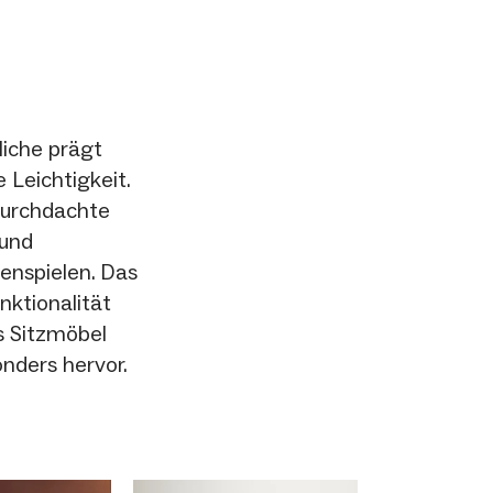
iche prägt
 Leichtigkeit.
 durchdachte
 und
nspielen. Das
nktionalität
s Sitzmöbel
nders hervor.