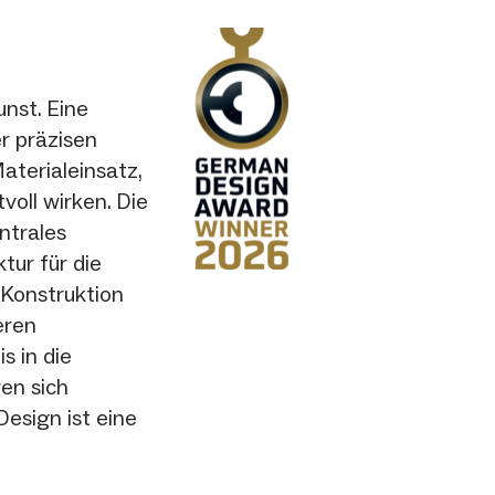
nst. Eine
r präzisen
terialeinsatz,
voll wirken. Die
ntrales
tur für die
-Konstruktion
eren
s in die
en sich
Design ist eine