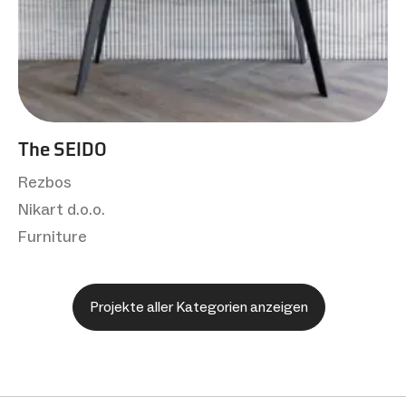
The SEIDO
Rezbos
Nikart d.o.o.
Furniture
Projekte aller Kategorien anzeigen