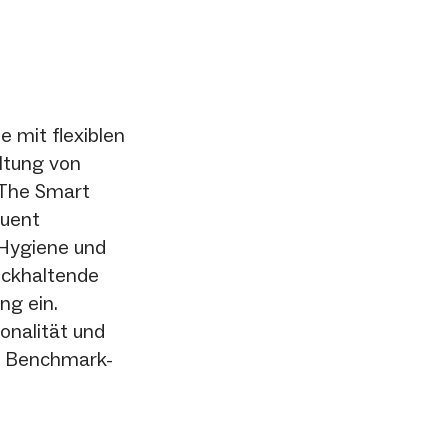
 mit flexiblen
altung von
 The Smart
quent
Hygiene und
rückhaltende
ng ein.
onalität und
uf Benchmark-