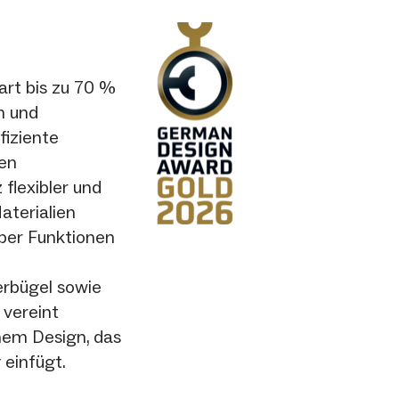
art bis zu 70 %
n und
fiziente
en
flexibler und
aterialien
über Funktionen
erbügel sowie
 vereint
nem Design, das
einfügt.