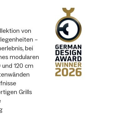
llektion von
elegenheiten –
erlebnis, bei
ines modularen
0 und 120 cm
itenwänden
rfnisse
tigen Grills
e
g