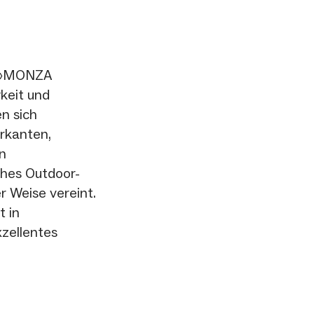
i »MONZA
keit und
en sich
rkanten,
en
ches Outdoor-
r Weise vereint.
 in
zellentes