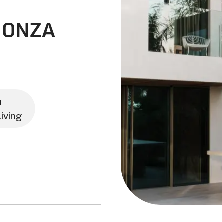
MONZA
n
iving