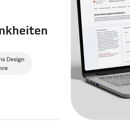
ankheiten
ns Design
nce