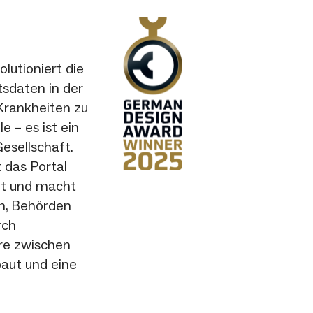
lutioniert die
sdaten in der
 Krankheiten zu
e – es ist ein
esellschaft.
 das Portal
it und macht
en, Behörden
rch
ere zwischen
aut und eine