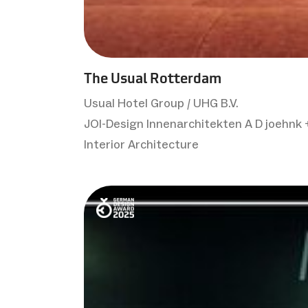
The Usual Rotterdam
Usual Hotel Group / UHG B.V.
JOI-Design Innenarchitekten A D joehnk
Interior Architecture