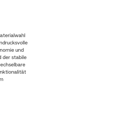
aterialwahl
ndrucksvolle
onomie und
 der stabile
wechselbare
ktionalität
im