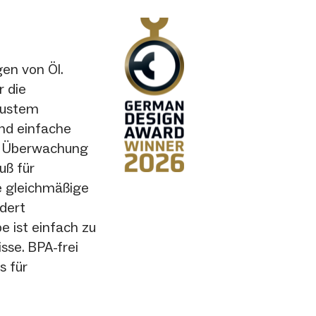
gen von Öl.
r die
obustem
und einfache
ur Überwachung
uß für
ne gleichmäßige
rdert
 ist einfach zu
sse. BPA-frei
s für