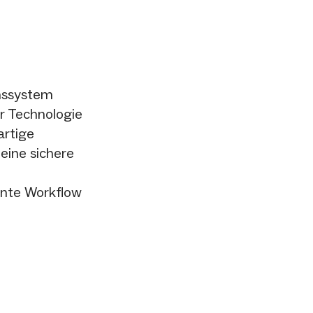
nssystem
r Technologie
artige
eine sichere
ente Workflow