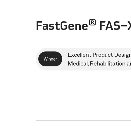
®
FastGene
FAS−
Excellent Product Desig
Winner
Medical, Rehabilitation 