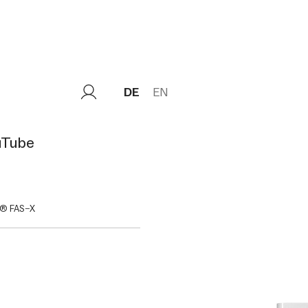
DE
EN
uTube
® FAS−X