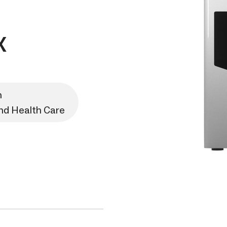
X
n
and Health Care