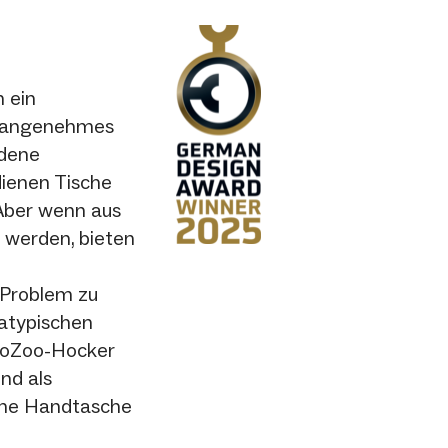
 ein
n angenehmes
edene
dienen Tische
 Aber wenn aus
 werden, bieten
 Problem zu
 atypischen
ooZoo-Hocker
nd als
eine Handtasche