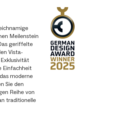
gleichnamige
chen Meilenstein
Das geriffelte
den Vista-
Exklusivität
e Einfachheit
n das moderne
en Sie den
tigen Reihe von
n traditionelle