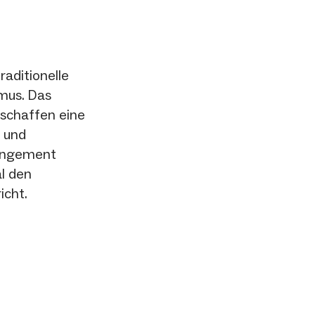
raditionelle
mus. Das
 schaffen eine
 und
rangement
al den
icht.