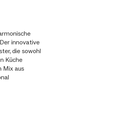
harmonische
 Der innovative
ter, die sowohl
hen Küche
m Mix aus
onal