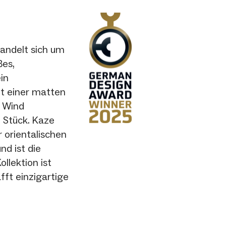
handelt sich um
ßes,
in
it einer matten
r Wind
 Stück. Kaze
r orientalischen
nd ist die
llektion ist
ft einzigartige