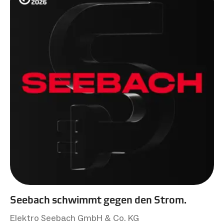
Seebach schwimmt gegen den Strom.
Elektro Seebach GmbH & Co. KG