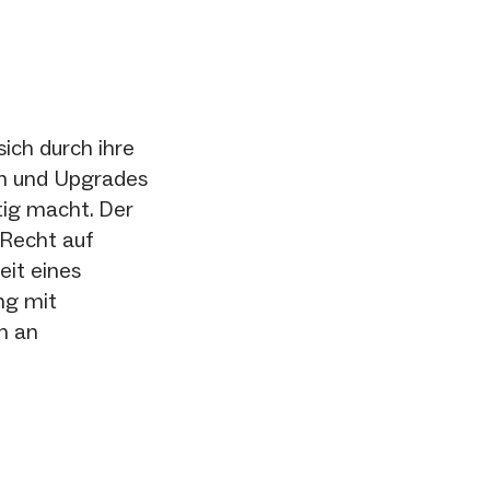
ich durch ihre
en und Upgrades
tig macht. Der
Recht auf
eit eines
ng mit
h an