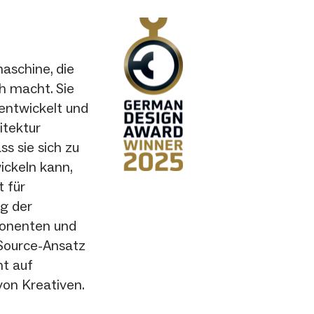
aschine, die
h macht. Sie
entwickelt und
itektur
s sie sich zu
ickeln kann,
 für
ng der
ponenten und
-Source-Ansatz
t auf
on Kreativen.