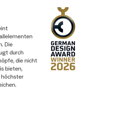
int
tallelementen
. Die
ugt durch
öpfe, die nicht
s bieten,
 höchster
eichen.