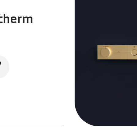
therm
n