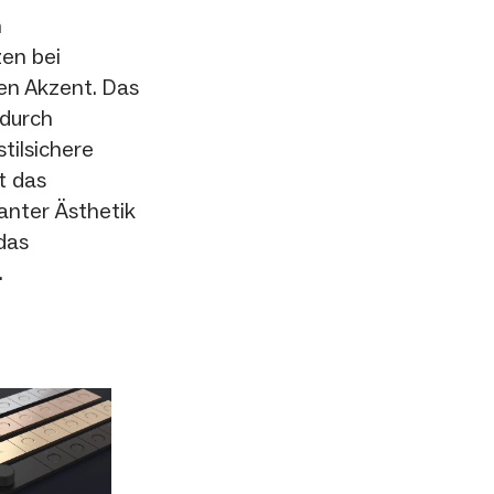
n
zen bei
en Akzent. Das
 durch
tilsichere
t das
anter Ästhetik
das
.