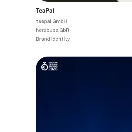
TeaPal
teepal GmbH
herzbube GbR
Brand Identity