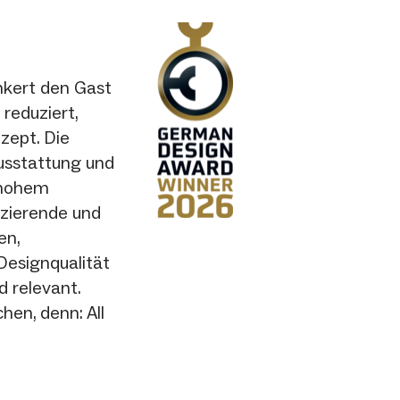
nkert den Gast
reduziert,
zept. Die
Ausstattung und
 hohem
nzierende und
en,
Designqualität
d relevant.
en, denn: All