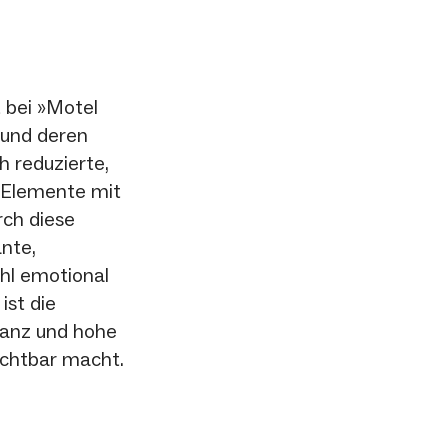
t bei »Motel
 und deren
h reduzierte,
e Elemente mit
ch diese
nte,
hl emotional
ist die
vanz und hohe
ichtbar macht.