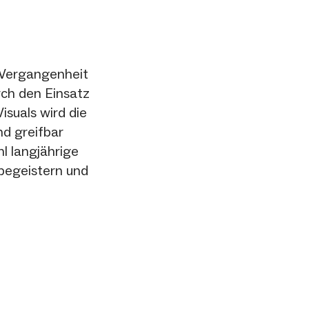
Vergangenheit
rch den Einsatz
isuals wird die
nd greifbar
l langjährige
begeistern und