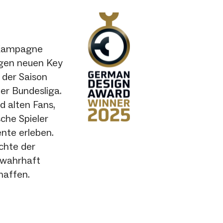
r Kampagne
ligen neuen Key
n der Saison
er Bundesliga.
d alten Fans,
che Spieler
te erleben.
chte der
 wahrhaft
haffen.