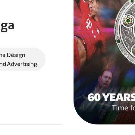
iga
ns Design
nd Advertising