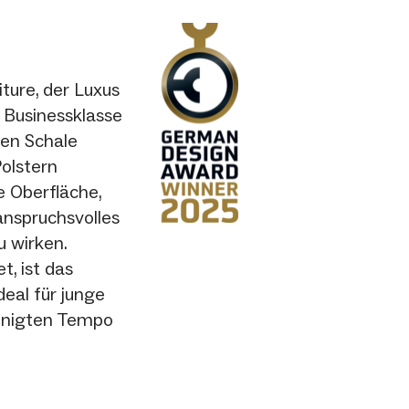
ture, der Luxus
 Businessklasse
rten Schale
olstern
e Oberfläche,
anspruchsvolles
u wirken.
, ist das
deal für junge
eunigten Tempo