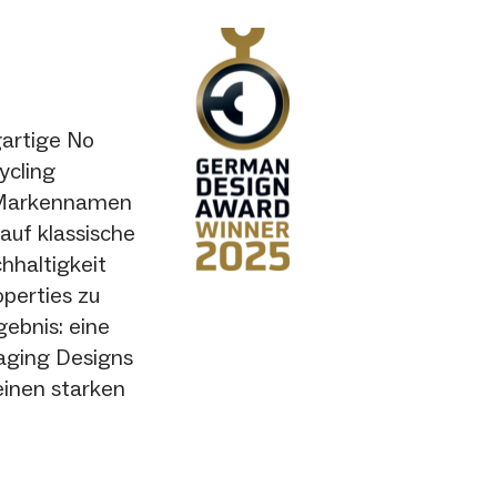
gartige No
ycling
n Markennamen
auf klassische
hhaltigkeit
perties zu
gebnis: eine
aging Designs
 einen starken