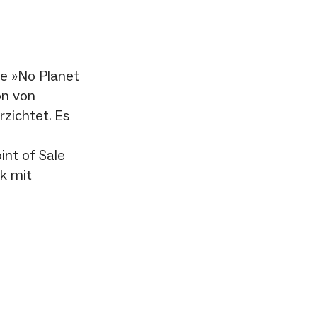
e »No Planet
on von
rzichtet. Es
int of Sale
ik mit