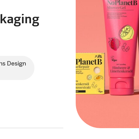
ckaging
ns Design